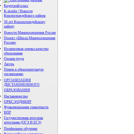
Кадетский класс
K-insider | Новости
Красногвардейского района
50 лет Красногвардейскому
району
Новости Минпросвещения России
Проект «Школа Минпросвещения
России»
Независимая оценка качества
образования
Охрана труда
Лагерь
Прием в образовательную
организацию
ОРГАНИЗАЦИЯ
ДИСТАНЦИОННОГО
ОБРАЗОВАНИЯ
Наставничество
ОРКСЭ/ОДНКНР
Функциональная грамотность
ВПР
Государственная итоговая
аттестация (ОГЭ И ЕГЭ)
Профильное обучение
Всероссийская олимпиада