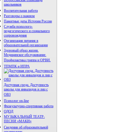
школьников
Воспитательная работа
Разговоры о важном
Памятные даты Истории России
Служба психолого-
педагогического и социального
сопровождения
Организация питания в
образовательной организации
Здоровый образ жизни.
Медицинское обслуживание.
Профилактика гриппа и ОРВИ.
ТПМПК и ИПРА
Доступная среда. Доступность
школы для инвалидов и лиц с
ОВЗ
Психолог on-line
Физкультурно-спортивная работа
ОДОД
МУЗЫКАЛЬНЫЙ ТЕАТР-
ПЕСНИ «МАКИ»
Сведения об образовательной