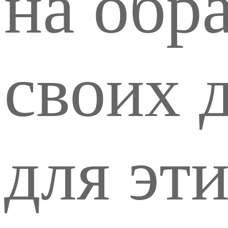
на обр
своих 
для эти