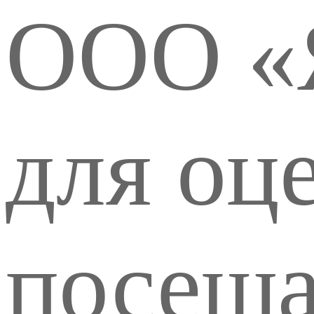
ООО «
для оц
посеща