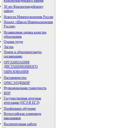
Красногвардейского района
50 лет Красногвардейскому
району
Новости Минпросвещения России
Проект «Школа Минпросвещения
России»
Независимая оценка качества
образования
Охрана труда
Лагерь
Прием в образовательную
организацию
ОРГАНИЗАЦИЯ
ДИСТАНЦИОННОГО
ОБРАЗОВАНИЯ
Наставничество
ОРКСЭ/ОДНКНР
Функциональная грамотность
ВПР
Государственная итоговая
аттестация (ОГЭ И ЕГЭ)
Профильное обучение
Всероссийская олимпиада
школьников
Воспитательная работа