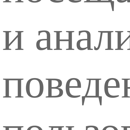
и анал
поведе