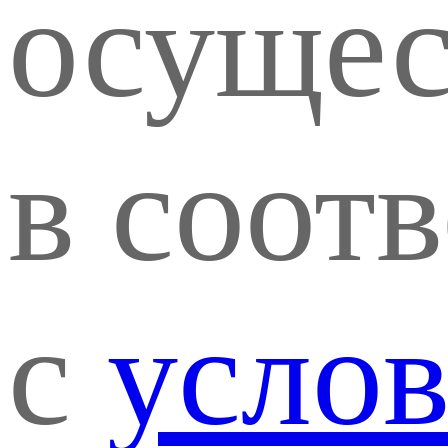
осущес
в соот
с
усло