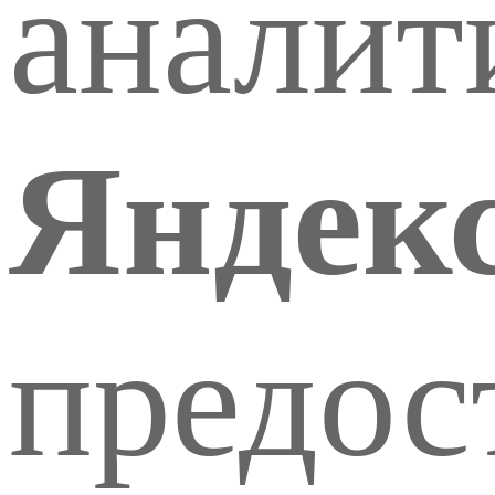
аналит
Яндек
предос