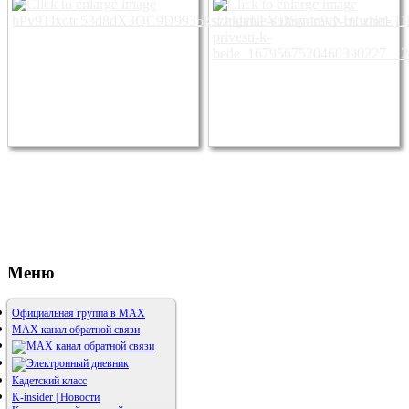
Меню
Официальная группа в МАХ
MAX канал обратной связи
Кадетский класс
K-insider | Новости