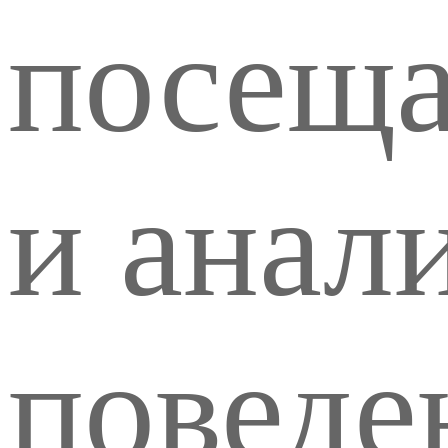
посеща
и анал
поведе