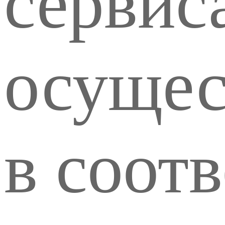
сервис
осущес
в соот