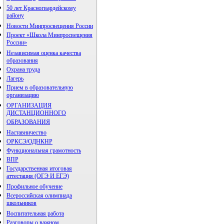
50 лет Красногвардейскому
району
Новости Минпросвещения России
Проект «Школа Минпросвещения
России»
Независимая оценка качества
образования
Охрана труда
Лагерь
Прием в образовательную
организацию
ОРГАНИЗАЦИЯ
ДИСТАНЦИОННОГО
ОБРАЗОВАНИЯ
Наставничество
ОРКСЭ/ОДНКНР
Функциональная грамотность
ВПР
Государственная итоговая
аттестация (ОГЭ И ЕГЭ)
Профильное обучение
Всероссийская олимпиада
школьников
Воспитательная работа
Разговоры о важном