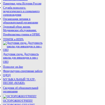
Памятные даты Истории России
Служба психолого-
педагогического и социального
сопровождения
Организация питания в
образовательной организации
Здоровый образ жизни.
Медицинское обслуживание.
Профилактика гриппа и ОРВИ.
ТПМПК и ИПРА
Доступная среда. Доступность
школы для инвалидов и лиц с
ОВЗ
Психолог on-line
Физкультурно-спортивная работа
ОДОД
МУЗЫКАЛЬНЫЙ ТЕАТР-
ПЕСНИ «МАКИ»
Сведения об образовательной
организации
ОСТОРОЖНО!ГРИПП!