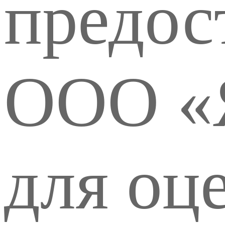
предос
ООО «
для оц